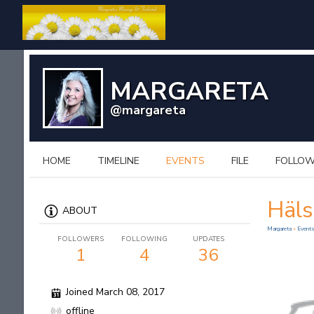
MARGARETA
@margareta
HOME
TIMELINE
EVENTS
FILE
FOLLO
Häls
ABOUT
Margareta
»
Event
FOLLOWERS
FOLLOWING
UPDATES
1
4
36
Joined March 08, 2017
offline