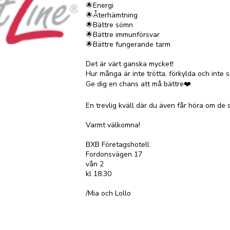
🌟Energi
🌟Återhämtning
🌟Bättre sömn
🌟Bättre immunförsvar
🌟Bättre fungerande tarm
Det är värt ganska mycket!
Hur många är inte trötta, förkylda och inte s
Ge dig en chans att må bättre❤️
En trevlig kväll där du även får höra om de 
Varmt välkomna!
BXB Företagshotell
Fordonsvägen 17
vån 2
kl 18.30
/Mia och Lollo