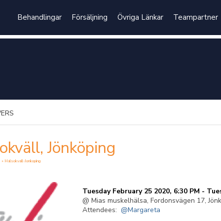
Behandlingar
Försäljning
Övriga Länkar
Teampartner
WERS
okväll, Jönköping
s
» Halsokvall-Jonkoping
Tuesday February 25 2020, 6:30 PM - Tue
@ Mias muskelhälsa, Fordonsvägen 17, Jön
Attendees:
@Margareta