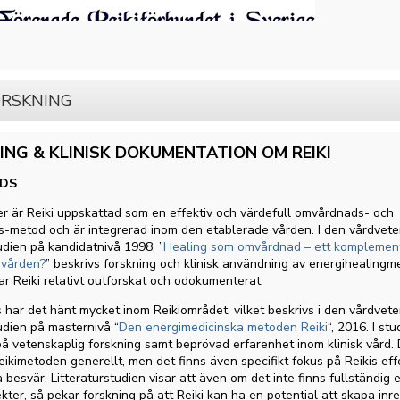
ORSKNING
ING & KLINISK DOKUMENTATION OM REIKI
DS
der är Reiki uppskattad som en effektiv och värdefull omvårdnads- och
s-metod och är integrerad inom den etablerade vården. I den vårdvete
tudien på kandidatnivå 1998, ”
Healing som omvårdnad – ett komplement
 vården?
” beskrivs forskning och klinisk användning av energihealingm
ar Reiki relativt outforskat och odokumenterat.
har det hänt mycket inom Reikiområdet, vilket beskrivs i den vårdvet
tudien på masternivå “
Den energimedicinska metoden Reiki
“, 2016. I stu
å vetenskaplig forskning samt beprövad erfarenhet inom klinisk vård.
ikimetoden generellt, men det finns även specifikt fokus på Reikis eff
a besvär. Litteraturstudien visar att även om det inte finns fullständig 
ekter, så pekar forskning på att Reiki kan ha en potential att skapa inr