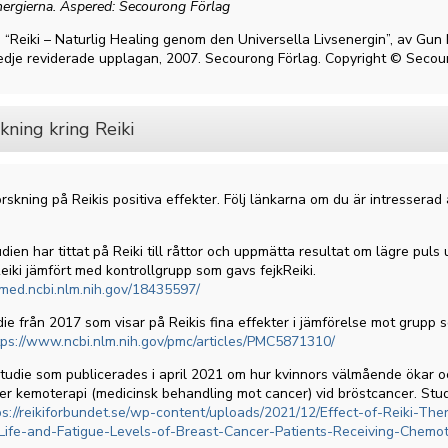
nergierna. Äspered: Secourong Förlag
 “Reiki – Naturlig Healing genom den Universella Livsenergin”, av Gun
redje reviderade upplagan, 2007. Secourong Förlag. Copyright © Seco
kning kring Reiki
orskning på Reikis positiva effekter. Följ länkarna om du är intresserad 
dien har tittat på Reiki till råttor och uppmätta resultat om lägre puls
Reiki jämfört med kontrollgrupp som gavs fejkReiki.
bmed.ncbi.nlm.nih.gov/18435597/
die från 2017 som visar på Reikis fina effekter i jämförelse mot grupp 
tps://www.ncbi.nlm.nih.gov/pmc/articles/PMC5871310/
studie som publicerades i april 2021 om hur kvinnors välmående ökar 
r kemoterapi (medicinsk behandling mot cancer) vid bröstcancer. Studi
ps://reikiforbundet.se/wp-content/uploads/2021/12/Effect-of-Reiki-The
-Life-and-Fatigue-Levels-of-Breast-Cancer-Patients-Receiving-Chemo