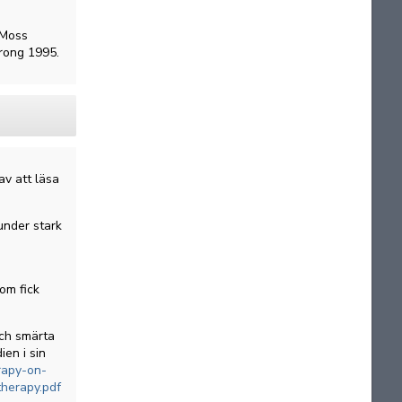
 Moss
urong 1995.
av att läsa
 under stark
som fick
och smärta
en i sin
rapy-on-
therapy.pdf