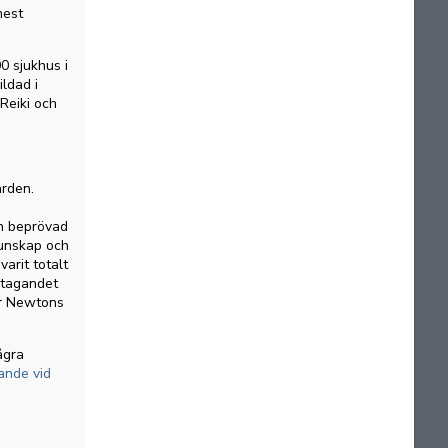
mest
00 sjukhus i
ildad i
Reiki och
ården.
ch beprövad
kunskap och
arit totalt
stagandet
ver Newtons
ågra
ande vid