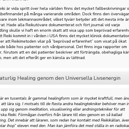
iki är vida spritt över hela världen finns det mycket fallbeskrivningar 
älbefinnandet på många varierande områden. Dock finns den överväga
vare inom lekmannaområdet, vilket tyvärr betyder att det mesta inte är
t. Hade alla Reikutövare dokumenterat och fört journal vid varje
ling skulle vi haft en enorm skatt att visa upp som beprövad erfarenh
tt Reiki kommit in i vården i USA finns det mycket klinisk dokumentation
der att Reikimetoden vilar på ”beprövad erfarenhet” som visat på ökat
de både hos patienter och vårdpersonal. Det finns inga rapporter om
r, förutom att en del patienter beskriver att förträngda, obehagliga kä
 men att det efteråt ger en känsla av lättnad.
Naturlig Healing genom den Universella Livsenergin
 är en tusentals år gammal healingform som är mycket kraftfull, men än
 att lära sig. I motsats till de flesta andra healingtekniker behöver man i
 upp sig genom meditation, visualisering eller andningstekniker för att
ska Reiki. Förmågan överförs från lärare till elev genom en så kallad
ering. Det innebär att läraren, som redan har kontakt med Reikikällan, äve
lar ihop” eleven med den. Man kan jämföra det med ställa in en radioka