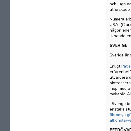
och lugn oc
utforskade 
Numera erb
USA (Clark, 
någon energ
liknande en
SVERIGE
Sverige är 
Enligt
Pati
erfarenhet”
utvärdera d
ointresser
ihop med at
mekanik. Al
I Sverige b
enstaka stu
fibromyalgi
alkoholavv
BEPRÖVA