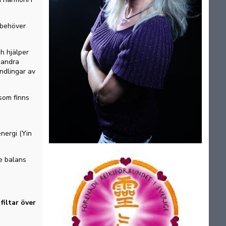
u behöver
ch hjälper
 andra
andlingar av
 som finns
energi (Yin
re balans
filtar över