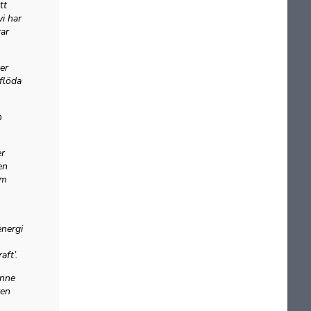
tt
vi har
rar
er
flöda
h
er
en
om
energi
aft’.
enne
ren