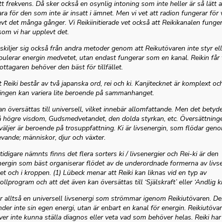
tt frekvens. Då sker också en osynlig intoning som inte heller är så lätt a
ara för den som inte är insatt i ämnet. Men vi vet att radion fungerar för 
vt det många gånger. Vi Reikiinitierade vet också att Reikikanalen funge
som vi har upplevt det.
 skiljer sig också från andra metoder genom att Reikutövaren inte styr ell
ulerar energin medvetet, utan endast fungerar som en kanal. Reikin får 
ottagaren behöver den bäst för tillfället.
 Reiki består av två japanska ord, rei och ki. Kanjitecknet är komplext oc
ingen kan variera lite beroende på sammanhanget.
an översättas till universell, vilket innebär allomfattande. Men det betyd
 högre visdom, Gudsmedvetandet, den dolda styrkan, etc. Översättning
äljer är beroende på trosuppfattning. Ki är livsenergin, som flödar gen
levande; människor, djur och växter.
idigare nämnts finns det flera sorters ki / livsenergier och Rei-ki är den
nergin som bäst organiserar flödet av de underordnade formerna av livs
net och i kroppen. (1) Lübeck menar att Reiki kan liknas vid en typ av
ollprogram och att det även kan översättas till ‘Själskraft’ eller ‘Andlig kr
r alltså en universell livsenergi som strömmar igenom Reikiutövaren. D
der inte sin egen energi, utan är enbart en kanal för energin. Reikiutöva
er inte kunna ställa diagnos eller veta vad som behöver helas. Reiki har