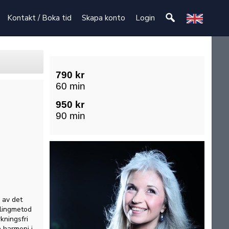
Kontakt / Boka tid
Skapa konto
Login
790 kr
60 min
950 kr
90 min
 av det
lingmetod
kningsfri
 harmoni i