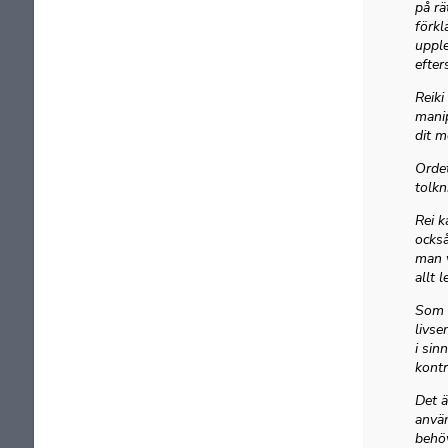
på rä
förkl
upple
efter
Reiki
manip
dit m
Ordet
tolkn
Rei k
också
man v
allt 
Som t
livse
i sin
kontr
Det ä
använ
behöv