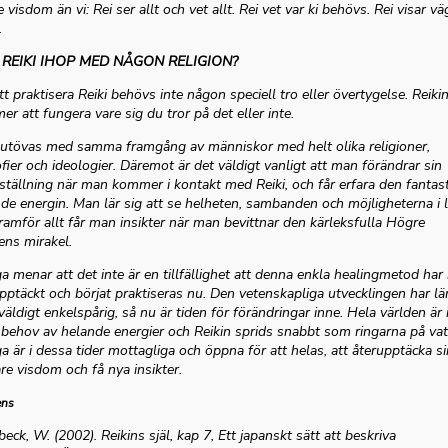
e visdom än vi: Rei ser allt och vet allt. Rei vet var ki behövs. Rei visar v
.
REIKI IHOP MED NÅGON RELIGION?
tt praktisera Reiki behövs inte någon speciell tro eller övertygelse. Reiki
r att fungera vare sig du tror på det eller inte.
 utövas med samma framgång av människor med helt olika religioner,
ofier och ideologier. Däremot är det väldigt vanligt att man förändrar sin
nställning när man kommer i kontakt med Reiki, och får erfara den fantast
de energin. Man lär sig att se helheten, sambanden och möjligheterna i l
ramför allt får man insikter när man bevittnar den kärleksfulla Högre
ns mirakel.
 menar att det inte är en tillfällighet att denna enkla healingmetod har b
pptäckt och börjat praktiseras nu. Den vetenskapliga utvecklingen har l
 väldigt enkelspårig, så nu är tiden för förändringar inne. Hela världen är 
 behov av helande energier och Reikin sprids snabbt som ringarna på vat
 är i dessa tider mottagliga och öppna för att helas, att återupptäcka si
re visdom och få nya insikter.
ens
beck, W. (2002). Reikins själ, kap 7, Ett japanskt sätt att beskriva