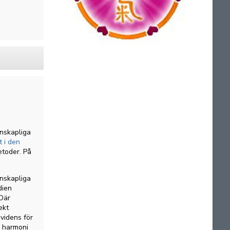
nskapliga
 i den
etoder. På
enskapliga
dien
 Där
ekt
evidens för
e harmoni