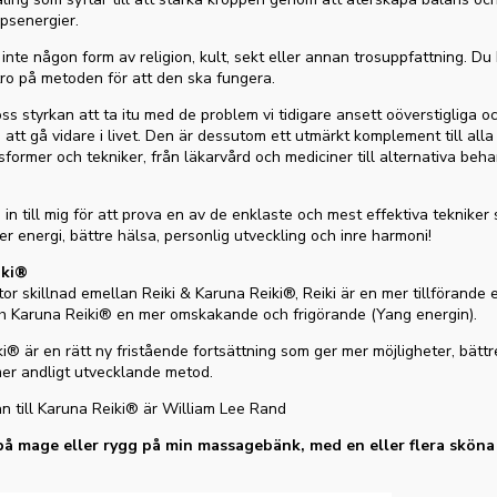
psenergier.
ör inte någon form av religion, kult, sekt eller annan trosuppfattning. D
 tro på metoden för att den ska fungera.
oss styrkan att ta itu med de problem vi tidigare ansett oöverstigliga o
att gå vidare i livet. Den är dessutom ett utmärkt komplement till alla
­former och tekniker, från läkarvård och mediciner till alternativa beh
n till mig för att prova en av de enklaste och mest effektiva tekniker
mer energi, bättre hälsa, personlig utveckling och inre harmoni!
iki®
tor skillnad emellan Reiki & Karuna Reiki®, Reiki är en mer tillförande 
ch Karuna Reiki® en mer omskakande och frigörande (Yang energin).
i® är en rätt ny fristående fortsättning som ger mer möjligheter, bätt
mer andligt utvecklande metod.
 till Karuna Reiki® är William Lee Rand
på mage eller rygg på min massagebänk, med en eller flera sköna 