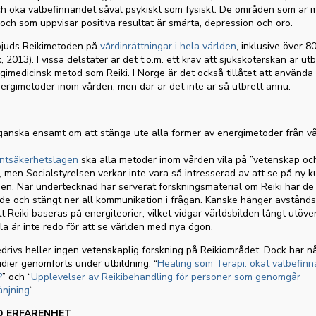
h öka välbefinnandet såväl psykiskt som fysiskt. De områden som är 
och som uppvisar positiva resultat är smärta, depression och oro.
juds Reikimetoden på
vårdinrättningar i hela världen
, inklusive över 8
2013). I vissa delstater är det t.o.m. ett krav att sjuksköterskan är utb
imedicinsk metod som Reiki. I Norge är det också tillåtet att använda 
ergimetoder inom vården, men där är det inte är så utbrett ännu.
ganska ensamt om att stänga ute alla former av energimetoder från v
entsäkerhetslagen
ska alla metoder inom vården vila på ”vetenskap o
, men Socialstyrelsen verkar inte vara så intresserad av att se på ny 
en. När undertecknad har serverat forskningsmaterial om Reiki har de v
ade och stängt ner all kommunikation i frågan. Kanske hänger avstånd
t Reiki baseras på energiteorier, vilket vidgar världsbilden långt utö
la är inte redo för att se världen med nya ögon.
edrivs heller ingen vetenskaplig forskning på Reikiområdet. Dock har n
dier genomförts under utbildning: “
Healing som Terapi: ökat välbefinn
?
” och “
Upplevelser av Reikibehandling för personer som genomgår
änjning
“.
D ERFARENHET