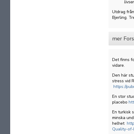
livse
Utdrag från
Bjerling. T
mer Fors
Det finns f
vidare.
Den här stu
stress vid 
https://pu
En stor stu
placebo
ht
En turkisk 
minska unde
helhet
htt
Quality-of