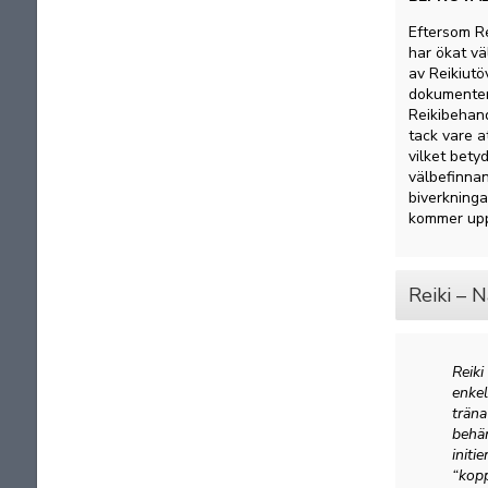
Eftersom Re
har ökat v
av Reikiutö
dokumentera
Reikibehand
tack vare a
vilket bety
välbefinnan
biverkninga
kommer upp,
Reiki – 
Reiki
enkel
träna
behär
initi
“kopp