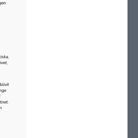
ägen
n
iska,
ivet,
livit
änge
i
tnet.
n