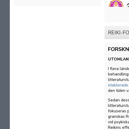
REIKI-F
FORSKN
UTOMLAN
I flera län
behandling
litteraturs
etablerade
den tiden v
Sedan dess 
litteraturs
fokuseras p
granskas Re
vid psykisk
Reikins eff