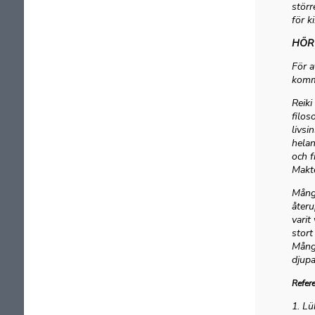
störr
för ki
HÖR 
För a
komme
Reiki
filos
livsi
helan
och f
Makte
Många
återu
varit
stort
Många
djupa
Refer
1. Lü