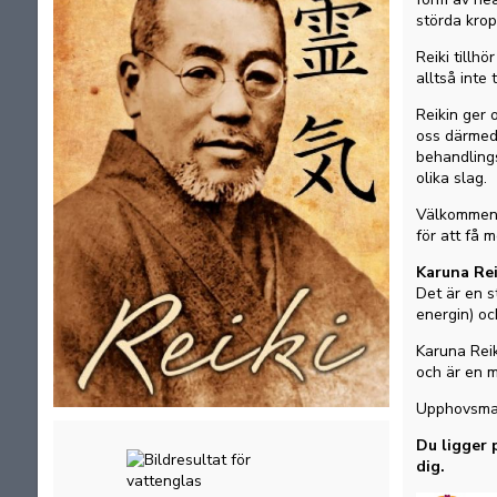
störda krop
Reiki tillh
alltså inte
Reikin ger 
oss därmed 
behandlings
olika slag.
Välkommen i
för att få 
Karuna Re
Det är en s
energin) o
Karuna Reik
och är en 
Upphovsman
Du ligger 
dig.