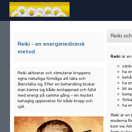
Reiki oc
Reiki - en energimedicinsk
metod
Reiki
är en 
sänka
ha en
Reiki aktiverar och stimulerar kroppens
behå
egna naturliga förmåga att läka och
ha en
återställa sig. Efter en behandling brukar
bli 
man känna sig både avslappnad och fylld
komp
med energi på samma gång – en mycket
förbä
behaglig upplevelse för både kropp och
ha en
själ.
Reiki
är en 
moderna Re
kom via Ame
form av hea