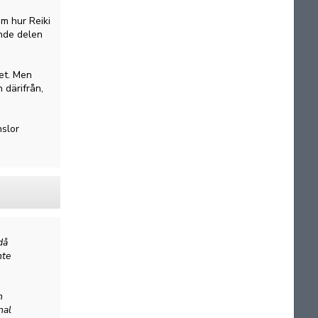
om hur Reiki
nde delen
et. Men
 därifrån,
nslor
då
nte
n
nal