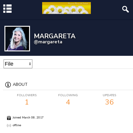
MARGARETA
@margareta
ABOUT
FOLLOWERS
FOLLOWING
UPDATES
1
4
36
Joined March 08, 2017
offline