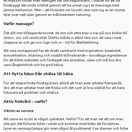
en massör förrän man verkligen har ont någonstans, i stället för att ha
förebyggt det onda istället genom att ha unnat sig t ex massage med
jämna mellanrum. Men – att förändra sin livsstil sker vare sig av en slump
eller över natt utan genom en målmedveten satsning.
Varför massage?
Det allt mer tilltagande bruset, de inre och yttre krav vi har på oss bidrar till
stress, oro och rastlöshet. Därför måste vi aktivt lära oss att vara i nuet,
slappna av och ge oss lugn och ro – tid för återhämtning.
Att vara avslappnad har ett direkt samband med inspiration, kreativitet,
koncentration, inlärning och snabbt tillfrisknande – livsviktiga ingredienser
för att både individen och företaget ska utvecklas, växa och må bra dvs
vara långtidsfrisk och ha god hälsa.
Att flytta fokus från ohälsa till hälsa
För att skapa friska företag krävs alltså att man även arbetar främjande,
dvs att man arbetar med det friska och det som är bra istället för att bara
fokusera på problem och ohälsa.
Aktiv friskvård – varför?
Vikten av service
Att serva en ny bil är något självklart. Varför? För att man vet att om man
inte gör det förlorar bilen i värde och kommer med tiden att försämras.
Lyser en varningslampa gör man något åt problemet, t ex stannar och fyller