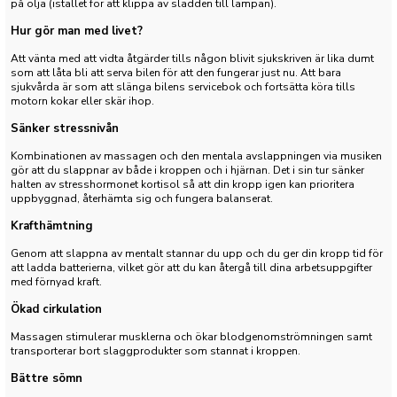
på olja (istället för att klippa av sladden till lampan).
Hur gör man med livet?
Att vänta med att vidta åtgärder tills någon blivit sjukskriven är lika dumt
som att låta bli att serva bilen för att den fungerar just nu. Att bara
sjukvårda är som att slänga bilens servicebok och fortsätta köra tills
motorn kokar eller skär ihop.
Sänker stressnivån
Kombinationen av massagen och den mentala avslappningen via musiken
gör att du slappnar av både i kroppen och i hjärnan. Det i sin tur sänker
halten av stresshormonet kortisol så att din kropp igen kan prioritera
uppbyggnad, återhämta sig och fungera balanserat.
Krafthämtning
Genom att slappna av mentalt stannar du upp och du ger din kropp tid för
att ladda batterierna, vilket gör att du kan återgå till dina arbetsuppgifter
med förnyad kraft.
Ökad cirkulation
Massagen stimulerar musklerna och ökar blodgenomströmningen samt
transporterar bort slaggprodukter som stannat i kroppen.
Bättre sömn